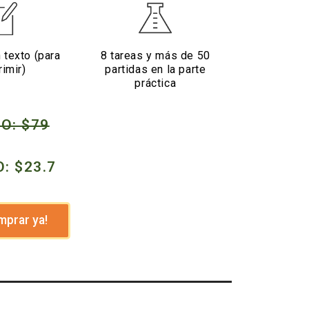
 texto (para
8 tareas y más de 50
rimir)
partidas en la parte
práctica
O: $79
: $23.7
mprar ya!